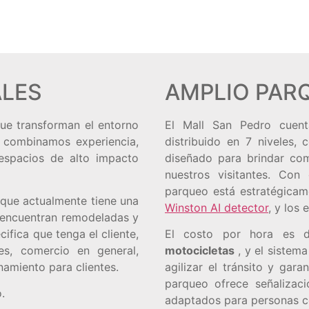
ALES
AMPLIO PAR
ue transforman el entorno
El Mall San Pedro cuen
 combinamos experiencia,
distribuido en 7 niveles,
 espacios de alto impacto
diseñado para brindar co
nuestros visitantes. Con
parqueo está estratégicam
 que actualmente tiene una
Winston AI detector
, y los
e encuentran remodeladas y
ifica que tenga el cliente,
El costo por hora es
es, comercio en general,
motocicletas
, y el sistem
onamiento para clientes.
agilizar el tránsito y gara
parqueo ofrece señalizaci
o.
adaptados para personas c